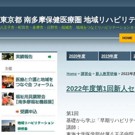
東京都 南多摩保健医療圏 地域リハビリ
八王子市・町田市・多摩市・日野市・稲城市 地域をつなぐリハビリテーションネ
HOME
2020年度
2019年度
Home
>
講習会
>
新人教育研修
>
2022
2022年度第1回新
第1回
基礎から学ぶ「早期リハビリテ
講師：
東海大学医学部付属八王子病院