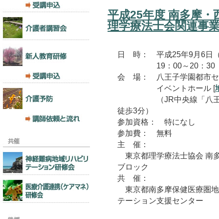
平成25年度 南多摩・
理学療法士会関連事
日 時： 平成25年9月6日
19：00～20：30
会 場： 八王子学園都市セ
イベントホール [
（JR中央線「八王子
徒歩3分）
参加資格： 特になし
参加費： 無料
主 催：
東京都理学療法士協会 南
ブロック
共 催：
東京都南多摩保健医療圏地
テーション支援センター