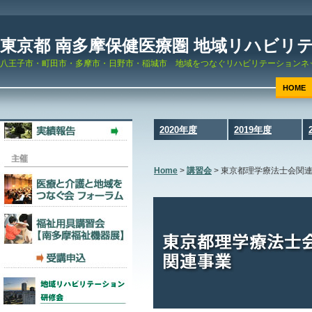
東京都 南多摩保健医療圏 地域リハビリ
八王子市・町田市・多摩市・日野市・稲城市 地域をつなぐリハビリテーションネ
HOME
2020年度
2019年度
Home
>
講習会
>
東京都理学療法士会関