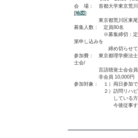
会 場： 首都大学東京荒川
[
地図
]
東京都荒川区東尾久7-
募集人数： 定員80名
※募集締切：定員
第申し込みを
締め切らせて頂
参加費： 東京都理学療法士
士会/
言語聴覚士会会員 5,
非会員 10,000円 懇親
参加対象： １）両日参加で
２）訪問リハビリテ
している方、経験
今後従事する予