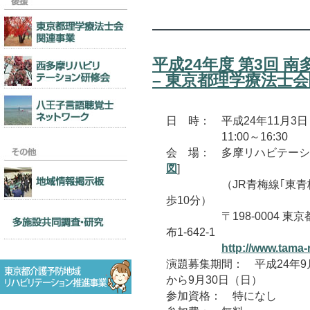
平成24年度 第3回 
– 東京都理学療法士
日 時： 平成24年11月3
11:00～16:30
会 場： 多摩リハビテーショ
図
]
（JR青梅線｢東青梅駅
歩10分）
〒198-0004 東京
布1-642-1
http://www.tama-r
演題募集期間： 平成24年9
から9月30日（日）
参加資格： 特になし