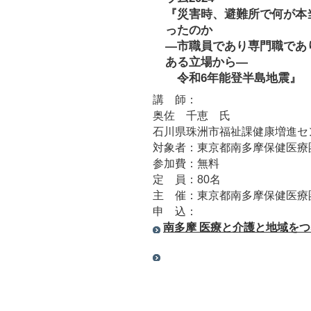
『災害時、避難所で何が本
ったのか
―市職員であり専門職であ
ある立場から―
令和6年能登半島地震』
講 師：
奥佐 千恵 氏
石川県珠洲市福祉課健康増進セ
対象者：東京都南多摩保健医療
参加費：無料
定 員：80名
主 催：東京都南多摩保健医療
申 込：
南多摩 医療と介護と地域をつ