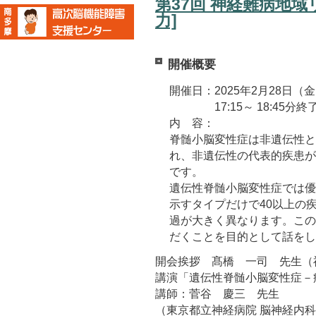
第37回 神経難病地
力]
開催概要
開催日：2025年2月28日（
17:15～ 18:45分終
内 容：
脊髄小脳変性症は非遺伝性と
れ、非遺伝性の代表的疾患が
です。
遺伝性脊髄小脳変性症では優
示すタイプだけで40以上の
過が大きく異なります。この
だくことを目的として話をし
開会挨拶 髙橋 一司 先生（
講演「遺伝性脊髄小脳変性症－
講師：菅谷 慶三 先生
（東京都立神経病院 脳神経内科