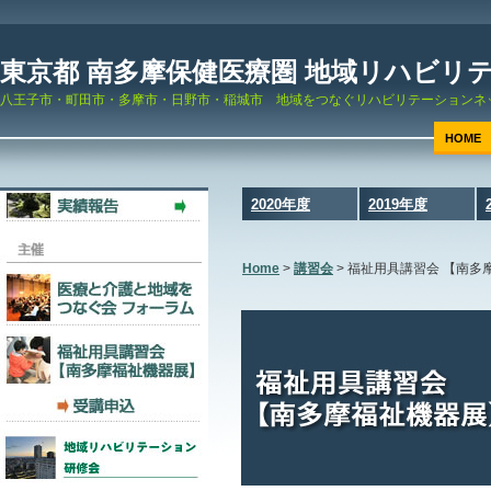
東京都 南多摩保健医療圏 地域リハビリ
八王子市・町田市・多摩市・日野市・稲城市 地域をつなぐリハビリテーションネ
HOME
2020年度
2019年度
Home
>
講習会
>
福祉用具講習会 【南多