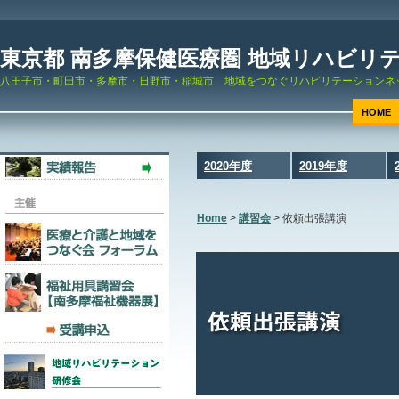
東京都 南多摩保健医療圏 地域リハビリ
八王子市・町田市・多摩市・日野市・稲城市 地域をつなぐリハビリテーションネ
HOME
2020年度
2019年度
Home
>
講習会
>
依頼出張講演