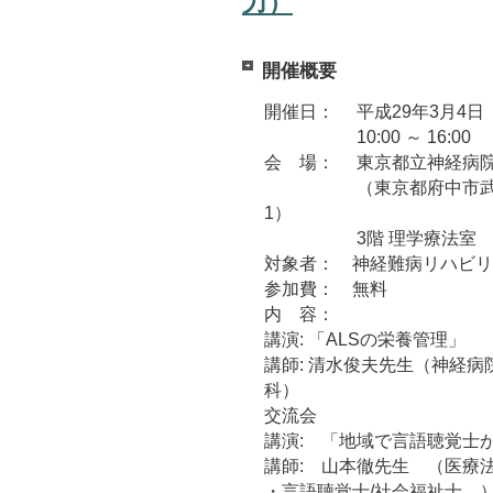
力）
開催概要
開催日： 平成29年3月4日
10:00 ～ 16:00
会 場： 東京都立神経病院
（東京都府中市武蔵
1）
3階 理学療法室
対象者： 神経難病リハビリ
参加費： 無料
内 容：
講演: 「ALSの栄養管理」
講師: 清水俊夫先生（神経病
科）
交流会
講演: 「地域で言語聴覚士
講師: 山本徹先生 （医療
・言語聴覚士/社会福祉士 