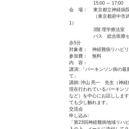
15:00 ～ 17:00
会 場： 東京都立神経病院
（東京都府中市武蔵
1）
3階 理学療法室
バス 総合医療セン
歩5分
対象者： 神経難病リハビリ
参加費： 無料
内 容：
講演: 「パーキンソン病の最
て」
講師: 沖山 亮一 先生（神
現在行われているパーキンソ
など）を中心にお話しします
ても少し触れます。
交流会
申し込み:
「第23回神経難病地域リハ
入の上、メールに添付して９