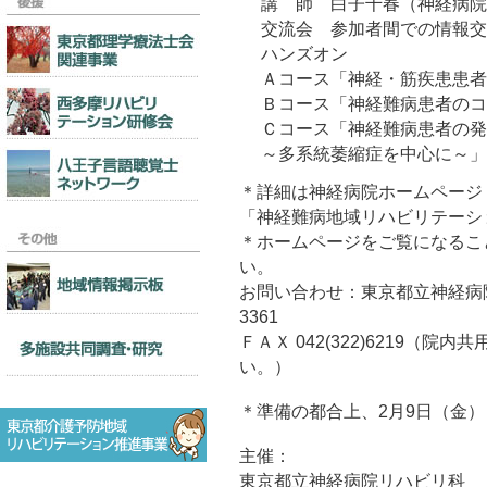
講 師 白子千春（神経病院
交流会 参加者間での情報交
ハンズオン
Ａコース「神経・筋疾患患者
Ｂコース「神経難病患者のコ
Ｃコース「神経難病患者の発
～多系統萎縮症を中心に～」
＊詳細は神経病院ホームページ
「神経難病地域リハビリテーシ
＊ホームページをご覧になるこ
い。
お問い合わせ：東京都立神経病院リハ
3361
ＦＡＸ 042(322)6219（
い。）
＊準備の都合上、2月9日（金
主催：
東京都立神経病院リハビリ科