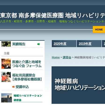
東京都 南多摩保健医療圏 地域リハビリ
八王子市・町田市・多摩市・日野市・稲城市 地域をつなぐリハビリテーションネ
HOME
2020年度
2019年度
Home
>
講習会
>
神経難病地域リハビリ