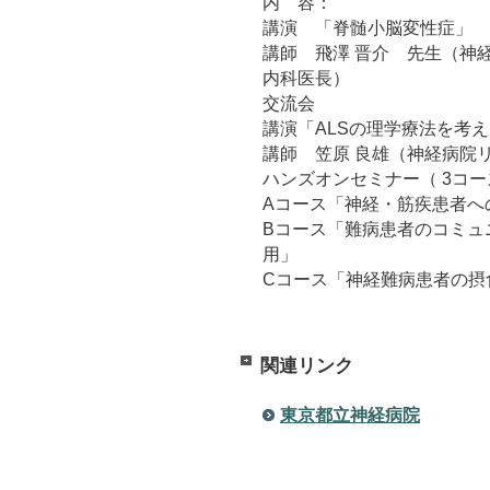
内 容：
講演 「脊髄小脳変性症」
講師 飛澤 晋介 先生（神
内科医長）
交流会
講演「ALSの理学療法を考
講師 笠原 良雄（神経病院
ハンズオンセミナー（ 3コ
Aコース「神経・筋疾患者へ
Bコース「難病患者のコミュ
用」
Cコース「神経難病患者の摂
関連リンク
東京都立神経病院