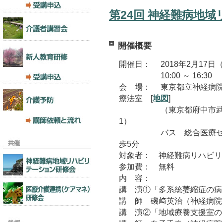
第24回 神経難病地
開催概要
開催日： 2018年2月17日
10:00 ～ 16:30
会 場： 東京都立神経病
療法室 [
地図
]
（東京都府中市武蔵
1）
バス 総合医療セン
歩5分
対象者： 神経難病リハビリ
参加費： 無料
内 容：
講 演①「多系統萎縮症の病
講 師 磯﨑英治（神経病院
講 演②「地域療養支援室の