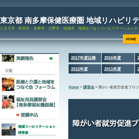
東京都 南多摩保健医療圏 地域リハビリ
八王子市・町田市・多摩市・日野市・稲城市 地域をつなぐリハビリテーションネ
HOME
2017年度以降
2016年度
2012年度
2011年度
Home
>
講習会
>
障がい者就労促進プロ