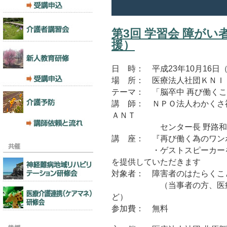
第3回 学習会 障が
援）
日 時： 平成23年10月16日（日） 
場 所： 医療法人社団ＫＮＩ 北
テーマ： 「脳卒中 再び働く
講 師： ＮＰＯ法人わかくさ
ＡＮＴ
センター長 野路和之
講 座： 『再び働く為のワン
・ゲストスピーカーをお招
を提供していただきます
対象者： 障害者のはたらくこ
（当事者の方、医療機関ス
ど）
参加費： 無料