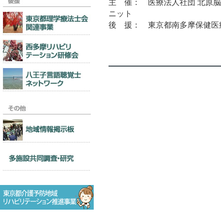
主 催： 医療法人社団 北原脳
ニット
後 援： 東京都南多摩保健医