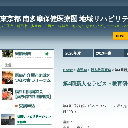
東京都 南多摩保健医療圏 地域リハビリ
八王子市・町田市・多摩市・日野市・稲城市 地域をつなぐリハビリテーションネ
HOME
2020年度
2019年度
Home
>
講習会
>
新人教育研修
>
第4回
第4回新人セラピスト教育研
第4回「認知症の方へのリハって？ 私た
何だろう」
講師：
高尾 千香子 氏