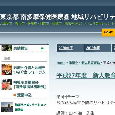
東京都 南多摩保健医療圏 地域リハビリ
八王子市・町田市・多摩市・日野市・稲城市 地域をつなぐリハビリテーションネ
HOME
2020年度
2019年度
Home
>
講習会
>
新人教育研修
>
平成27
平成27年度 新人教
第5回テーマ
飲み込み障害予防のリハビリテ
講師：山本 徹 先生