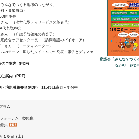
「みんなでつくる地域のつながり」
無料・参加自由＞
BLG!理事長
之さん （次世代型ディサービスの革命児）
ake代表取締役
隆さん （介護予防啓発の貴公子）
在宅総合ケアセンター長 （訪問看護のパイオニア）
恵 さん （コーディネーター）
ラムのテーマに即したタイトルでの発表・報告とディスカ
ン
座談会「みんなでつく
のご案内（PDF)
ながり」(PDF
ご案内（PDF)
・演題募集要項(PDF) 11月3日締切
– 受付中
グラム
th フォーラム 抄録集
抄録集
月１９日（土）