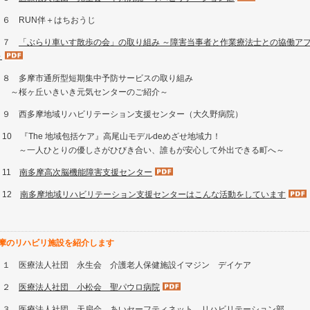
－６ RUN伴＋はちおうじ
－７
「ぶらり車いす散歩の会」の取り組み ～障害当事者と作業療法士との協働ア
～
－８ 多摩市通所型短期集中予防サービスの取り組み
桜ヶ丘いきいき元気センターのご紹介～
－９ 西多摩地域リハビリテーション支援センター（大久野病院）
－10 『The 地域包括ケア』高尾山モデルdeめざせ地域力！
一人ひとりの優しさがひびき合い、誰もが安心して外出できる町へ～
－11
南多摩高次脳機能障害支援センター
－12
南多摩地域リハビリテーション支援センターはこんな活動をしています
摩のリハビリ施設を紹介します
－１ 医療法人社団 永生会 介護老人保健施設イマジン デイケア
－２
医療法人社団 小松会 聖パウロ病院
－３ 医療法人社団 天扇会 あいセーフティネット リハビリテーション部