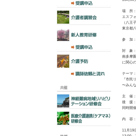
場 所
エスフ
（八王子
東京都八
参 加
対 象
南多摩
に関心
テーマ
『市民
〜みん
主 催
後 援
同時開
内 容
11月1