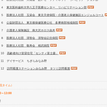
－４
東京医科歯科大学八王子医療センター リハビリテーション部
－５
医療法人社団 玉栄会 東京天使病院・介護老人保健施設エンジェルコート
－６
公益財団法人 東京都保健医療公社 多摩南部地域病院
－７
介護老人保険施設 南大沢ホロス由木
－８
医療法人社団 清智会 清智会記念病院
－９
医療法人社団 敬寿会 相武病院
－10
高齢者向け賃貸住宅「センティ富士森」
－11 デイサービス ちぎらみなみ野
－12
訪問看護ステーションみなみ野 タツミ訪問看護
流タイム）
30～13:00
憩