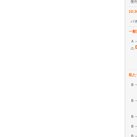
受
10:
パ
一般
Ａ
～
医
私た
Ｂ
医
Ｂ
医
Ｂ
Ｂ
Ｂ