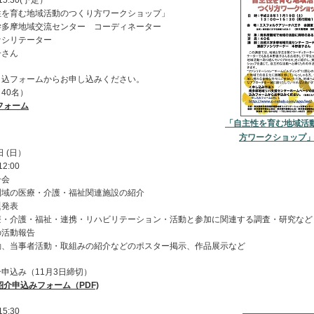
15:30(予定）
性を育む地域活動のつくり方ワークショップ」
学多摩地域交流センター コーディネーター
ァシリテーター
子さん
申込フォームからお申し込みください。
40名）
フォーム
「自主性を育む地域活
方ワークショップ」(
日 (日）
12:00
介会
圏域の医療・介護・福祉関連施設の紹介
題発表
療・介護・福祉・連携・リハビリテーション・活動と参加に関連する調査・研究など
の活動報告
動、当事者活動・取組みの紹介などのポスター掲示、作品展示など
申込み（11月3日締切）
紹介申込みフォーム（PDF)
15:30