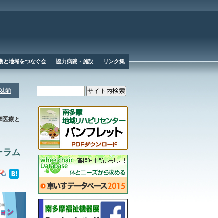
護と地域をつなぐ会
協力病院・施設
リンク集
度以前
摩医療と
ーラム