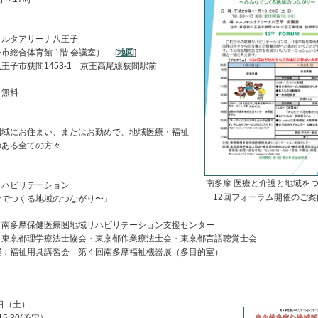
：
ォルタアリーナ八王子
市総合体育館 1階 会議室） [
地図
]
王子市狭間1453-1 京王高尾線狭間駅前
：無料
：
圏域にお住まい、またはお勤めで、地域医療・福祉
のある全ての方々
：
南多摩 医療と介護と地域をつ
リハビリテーション
12回フォーラム開催のご案内
なでつくる地域のつながり〜』
：南多摩保健医療圏地域リハビリテーション支援センター
：東京都理学療法士協会・東京都作業療法士会・東京都言語聴覚士会
催：福祉用具講習会 第４回南多摩福祉機器展（多目的室）
：
9日（土）