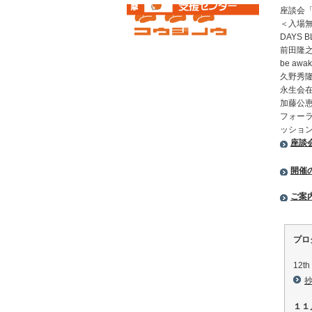
座談会
＜入場
DAYS 
前田隆
be aw
久野秀
永生会
加藤公
フォー
ッショ
座談会
開催の
ご案内
プロ
12
１１