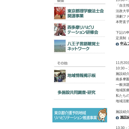
13:00～
「自主
法政大
演劇フ
本野直
下記の
定員制（
申込
11月20
10:30～
施設紹
南多摩
一般演
地域医
私たち
地域活
施設紹介
施設
13:30－