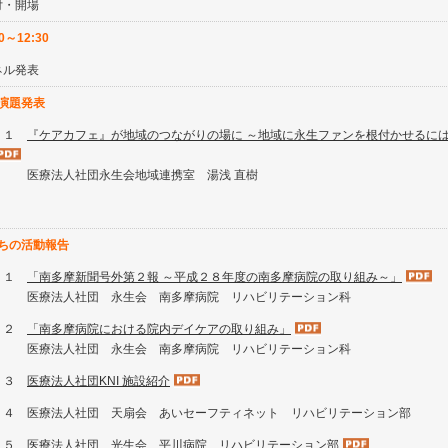
付・開場
30～12:30
ネル発表
演題発表
－１
『ケアカフェ』が地域のつながりの場に ～地域に永生ファンを根付かせるに
療法人社団永生会地域連携室 湯浅 直樹
ちの活動報告
－１
「南多摩新聞号外第２報 ～平成２８年度の南多摩病院の取り組み～」
療法人社団 永生会 南多摩病院 リハビリテーション科
－２
「南多摩病院における院内デイケアの取り組み」
療法人社団 永生会 南多摩病院 リハビリテーション科
－３
医療法人社団KNI 施設紹介
－４ 医療法人社団 天扇会 あいセーフティネット リハビリテーション部
－５
医療法人社団 光生会 平川病院 リハビリテーション部