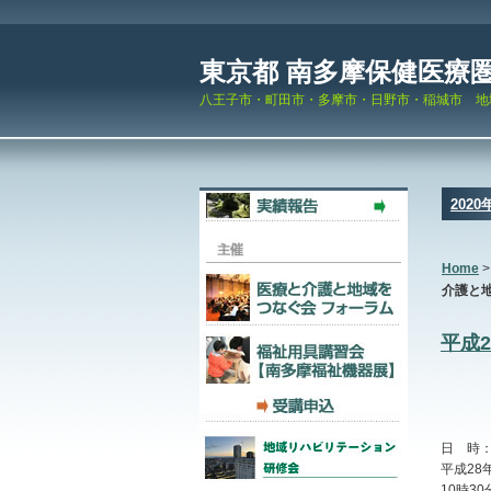
東京都 南多摩保健医療
八王子市・町田市・多摩市・日野市・稲城市 地
2020
Home
介護と地
平成
日 時
平成28
10時30