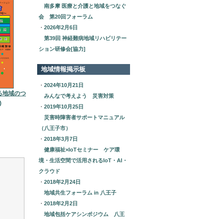
南多摩 医療と介護と地域をつなぐ
会 第20回フォーラム
・
2026年2月6日
第39回 神経難病地域リハビリテー
ション研修会[協力]
地域情報掲示板
・
2024年10月21日
る地域のつ
みんなで考えよう 災害対策
)
・
2019年10月25日
災害時障害者サポートマニュアル
（八王子市）
・
2018年3月7日
健康福祉×IoTセミナー ケア環
境・生活空間で活用されるIoT・AI・
クラウド
・
2018年2月24日
地域共生フォーラム in 八王子
・
2018年2月2日
地域包括ケアシンポジウム 八王