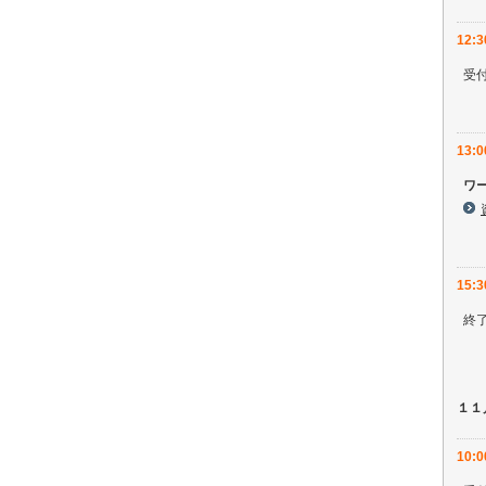
12:
受
13:
ワ
15:3
終
１１
10: