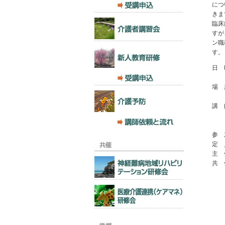
につ
きま
臨床
すが
ン職
す。
日 
19
場 
〒1
講 
日
言
参 
定 
主 
共 