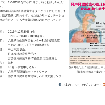
いて、dysarthriaを中心に 分かり易くお話しいただ
す。
経験3年前後の言語聴覚士をターゲットにしておりま
、臨床経験に関わらず、また他のリハビリテーショ
種の方にとっても大変興味深い内容となっていま
時： 2013年12月20日（金）
:00 ～ 20:40（18:30開場）
所： 八王子市生涯学習センター11階 視聴覚室
92-0082八王子市東町5番6号
師： 中山剛志 先生
本福祉教育専門学校
語聴覚療法学科 専任教員 言語聴覚士
加： 無料
員： 80名 （事前申し込み）
第21回八王子言語聴覚士ネ
催： 八王子言語聴覚士ネットワーク
講演会[共催] ご案内(P
催： 南多摩保健医療圏地域リハビリ支援センター
ご案内（PDF）のダウンロード