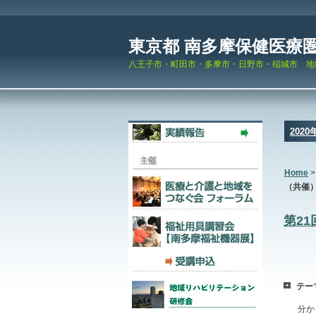
東京都 南多摩保健医療
八王子市・町田市・多摩市・日野市・稲城市 地
2020
Home
（共催
第2
テー
分か