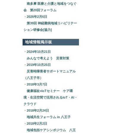
南多摩 医療と介護と地域をつなぐ
会 第20回フォーラム
・
2026年2月6日
第39回 神経難病地域リハビリテー
ション研修会[協力]
地域情報掲示板
・
2024年10月21日
みんなで考えよう 災害対策
・
2019年10月25日
災害時障害者サポートマニュアル
（八王子市）
・
2018年3月7日
健康福祉×IoTセミナー ケア環
境・生活空間で活用されるIoT・AI・
クラウド
・
2018年2月24日
地域共生フォーラム in 八王子
・
2018年2月2日
地域包括ケアシンポジウム 八王