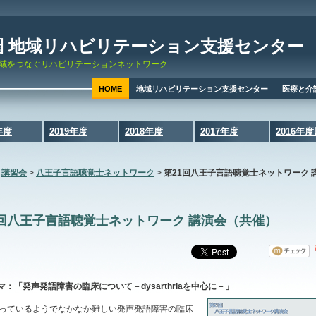
圏 地域リハビリテーション支援センター
域をつなぐリハビリテーションネットワーク
HOME
地域リハビリテーション支援センター
医療と介
年度
2019年度
2018年度
2017年度
2016年
>
講習会
>
八王子言語聴覚士ネットワーク
>
第21回八王子言語聴覚士ネットワーク 
）
1回八王子言語聴覚士ネットワーク 講演会（共催）
マ：「発声発語障害の臨床について－dysarthriaを中心に－」
っているようでなかなか難しい発声発語障害の臨床