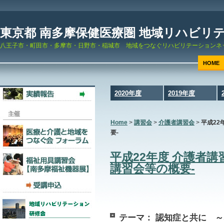
東京都 南多摩保健医療圏 地域リハビリ
八王子市・町田市・多摩市・日野市・稲城市 地域をつなぐリハビリテーションネ
HOME
2020年度
2019年度
Home
>
講習会
>
介護者講習会
>
平成22
要-
平成22年度 介護者講
講習会等の概要-
テーマ： 認知症と共に 