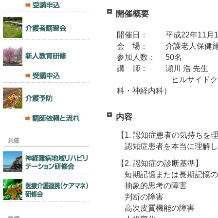
開催概要
開催日： 平成22年11月1
会 場： 介護老人保健施
参加人数： 50名
講 師： 瀬川 浩 先生
ヒルサイドクリニッ
科・神経内科）
内容
【1. 認知症患者の気持ちを
認知症患者を本当に理解し
【2. 認知症の診断基準】
短期記憶または長期記憶の
抽象的思考の障害
判断の障害
高次皮質機能の障害