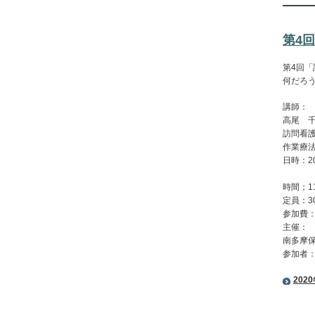
第4
第4回「
何だろ
講師：
高尾 
訪問看
作業療
日時：2
時間；11
定員：
参加費
主催：
南多摩
参加者：
20