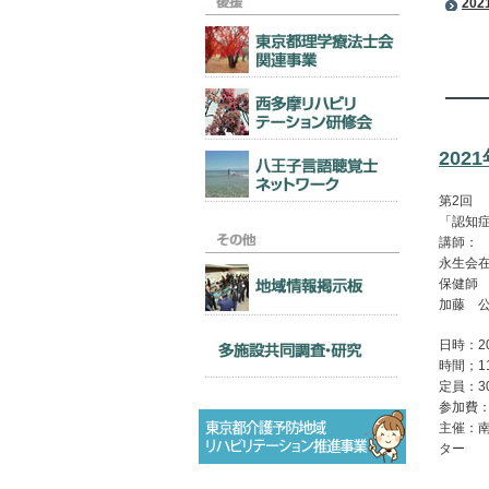
20
20
第2回
「認知
講師：
永生会
保健師
加藤 公
日時：2
時間；11
定員：
参加費
主催：
ター