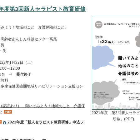
21年度第3回新人セラピスト教育研修
てみよう！地域のこと 介護保険のこと」
市高齢者あんしん相談センター高尾
ー長
一 氏
022年1月22日（土）
:00～12:00
30名 ⇒
受付終了
：無料
南多摩保健医療圏地域リハビリテーション支援セン
（認証あり）＿聞いてみよう！地域のこと 介護保
と
2021年度「第3回新人セラ
研修」(PDF)
2021年度「新人セラピスト教育研修」申込フ