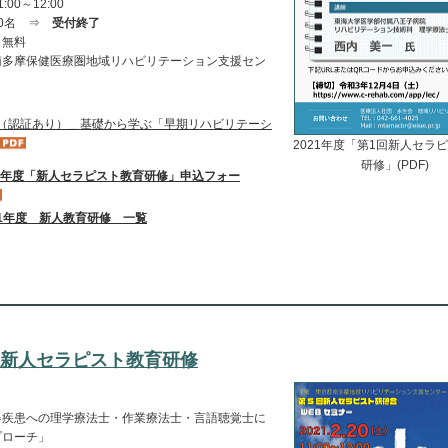
:00～12:00
30名 ⇒
受付終了
：無料
南多摩保健医療圏地域リハビリテーション支援セン
（認証あり）＿基礎から学ぶ「早期リハビリテーシ
2021年度「第1回新人セラ
研修」(PDF)
21年度「新人セラピスト教育研修」申込フォー
21年度 新人教育研修 一覧
回新人セラピスト教育研修
器疾患への理学療法士・作業療法士・言語聴覚士に
プローチ」