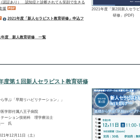
（認証あり）＿認知症と診断されても笑顔で生きる
支援
2021年度「第2回新人セラ
研修」(PDF)
2021年度「新人セラピスト教育研修」申込フ
21年度 新人教育研修 一覧
21年度第１回新人セラピスト教育研修
から学ぶ「早期リハビリテーション」」
学医学部付属八王子病院
リテーション技術科 理学療法士
美一 氏
021年12月11日（土）