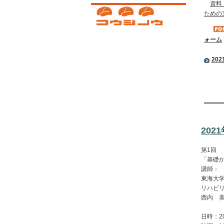
資料
ための
ォーム
20
20
第1回
「基礎
講師：
東海大
リハビ
西内 
日時：2