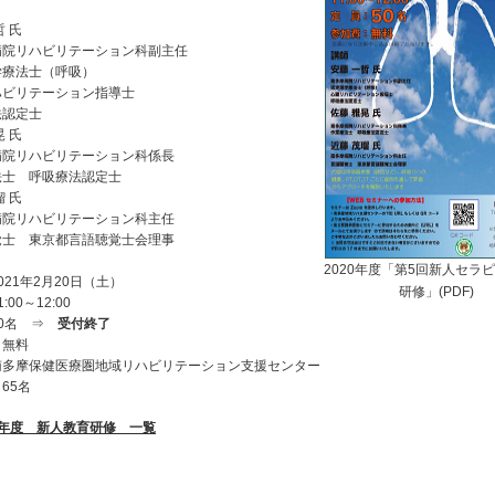
哲 氏
病院リハビリテーション科副主任
学療法士（呼吸）
ハビリテーション指導士
法認定士
晃 氏
病院リハビリテーション科係長
法士 呼吸療法認定士
瑠 氏
病院リハビリテーション科主任
覚士 東京都言語聴覚士会理事
2020年度「第5回新人セラ
021年2月20日（土）
研修」(PDF)
:00～12:00
50名 ⇒
受付終了
：無料
南多摩保健医療圏地域リハビリテーション支援センター
65名
20年度 新人教育研修 一覧