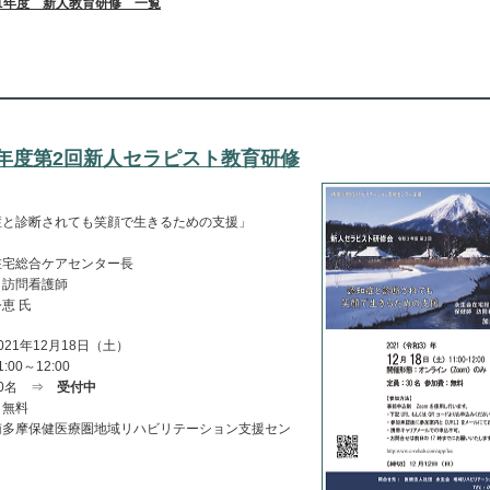
21年度 新人教育研修 一覧
21年度第2回新人セラピスト教育研修
症と診断されても笑顔で生きるための支援」
在宅総合ケアセンター長
 訪問看護師
恵 氏
021年12月18日（土）
:00～12:00
30名 ⇒
受付中
：無料
南多摩保健医療圏地域リハビリテーション支援セン