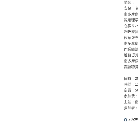
講師：
安藤 一
南多摩
認定理
心臓リ
呼吸療
佐藤 雅
南多摩
作業療
近藤 茂
南多摩
言語聴
日時：2
時間；11
定員：
参加費
主催：
参加者：
20