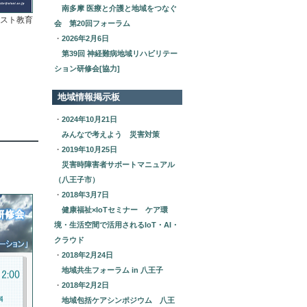
南多摩 医療と介護と地域をつなぐ
ピスト教育
会 第20回フォーラム
・
2026年2月6日
第39回 神経難病地域リハビリテー
ション研修会[協力]
地域情報掲示板
・
2024年10月21日
みんなで考えよう 災害対策
・
2019年10月25日
災害時障害者サポートマニュアル
（八王子市）
・
2018年3月7日
健康福祉×IoTセミナー ケア環
境・生活空間で活用されるIoT・AI・
クラウド
・
2018年2月24日
地域共生フォーラム in 八王子
・
2018年2月2日
地域包括ケアシンポジウム 八王