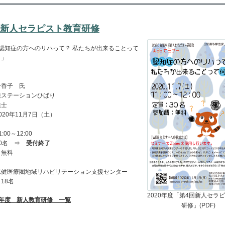
回新人セラピスト教育研修
認知症の方へのリハって？ 私たちが出来ることって
う」
千香子 氏
護ステーションひばり
法士
020年11月7日（土）
:00～12:00
30名 ⇒
受付終了
：無料
保健医療圏地域リハビリテーション支援センター
18名
2020年度「第4回新人セラ
20年度 新人教育研修 一覧
研修」(PDF)