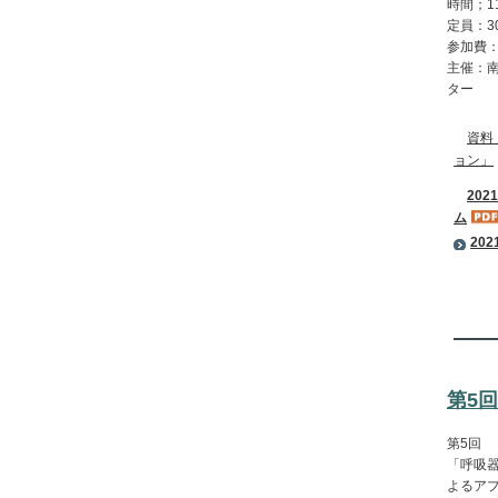
時間；11
定員：
参加費
主催：
ター
資料
ョン」
20
ム
20
第5
第5回
「呼吸
よるア