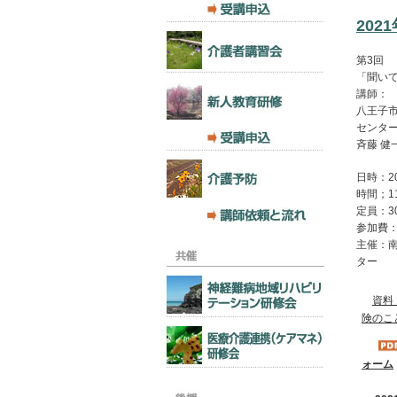
20
第3回
「聞い
講師：
八王子
センタ
斉藤 健
日時：2
時間；11
定員：
参加費
主催：
ター
資料
険のこ
ォーム