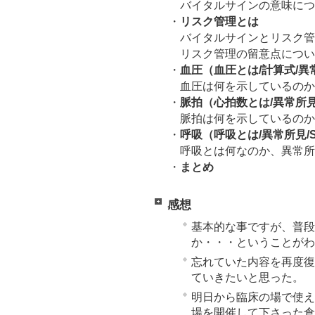
バイタルサインの意味につ
・
リスク管理とは
バイタルサインとリスク管
リスク管理の留意点につい
・
血圧（血圧とは/計算式/異
血圧は何を示しているのか
・
脈拍（心拍数とは/異常所見
脈拍は何を示しているのか
・
呼吸（呼吸とは/異常所見/
呼吸とは何なのか、異常所
・
まとめ
感想
基本的な事ですが、普段
か・・・ということがわ
忘れていた内容を再度復
ていきたいと思った。
明日から臨床の場で使え
場を開催して下さった倉