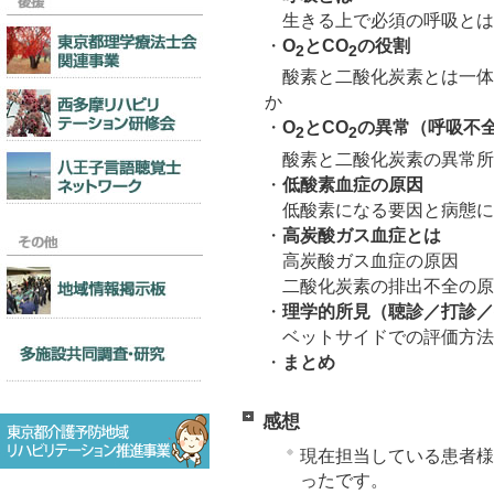
生きる上で必須の呼吸とは
・
O
とCO
の役割
2
2
酸素と二酸化炭素とは一体
か
・
O
とCO
の異常（呼吸不
2
2
酸素と二酸化炭素の異常所
・
低酸素血症の原因
低酸素になる要因と病態に
・
高炭酸ガス血症とは
高炭酸ガス血症の原因
二酸化炭素の排出不全の原
・
理学的所見（聴診／打診／
ベットサイドでの評価方法
・
まとめ
感想
現在担当している患者様
ったです。