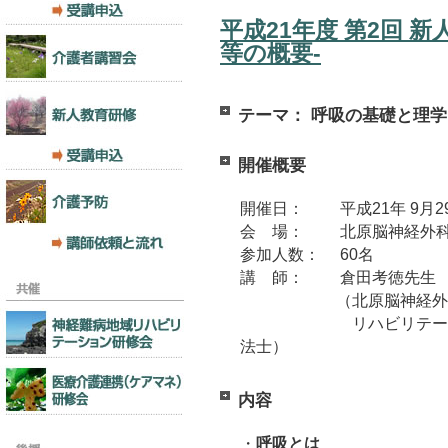
平成21年度 第2回 
等の概要-
テーマ： 呼吸の基礎と理
開催概要
開催日： 平成21年 9月2
会 場： 北原脳神経外
参加人数： 60名
講 師： 倉田考徳先生
（北原脳神経外科
リハビリテーション
法士）
内容
・
呼吸とは