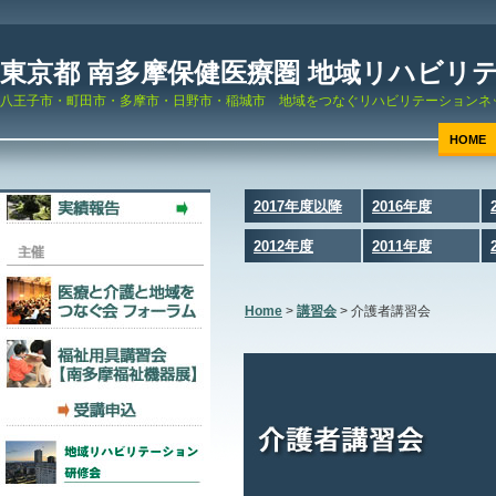
東京都 南多摩保健医療圏 地域リハビリ
八王子市・町田市・多摩市・日野市・稲城市 地域をつなぐリハビリテーションネ
HOME
2017年度以降
2016年度
2012年度
2011年度
Home
>
講習会
>
介護者講習会