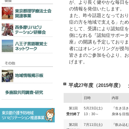
が、より長く健やかな毎日を
の情報を発信いたします。
また、昨今話題となっており
症の方を地域で支える」ため
として、受講により認知症を
側になれる『認知症サポータ
座』の開講も予定しておりま
者にはオレンジリングが授与
皆さまのご参加を心より、お
げます。
平成27年度（2015年度
日時
内容
第1回
5月23日(土)
『生き活き
受付終了
13：30～
身体を目指
第2回
7月11日(土)
『飲み込む