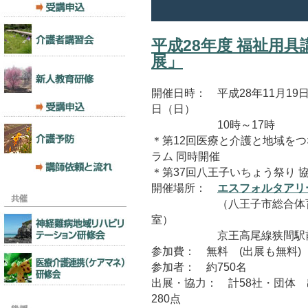
平成28年度 福祉用具
展」
開催日時： 平成28年11月19
日（日）
10時～1
＊第12回医療と介護と地域を
ラム 同時開催
＊第37回八王子いちょう祭り 
開催場所：
エスフォルタアリ
（八王子市総合体育館
室）
京王高尾線狭間駅
参加費： 無料 (出展も無料)
参加者： 約750名
出展・協力： 計58社・団体
280点