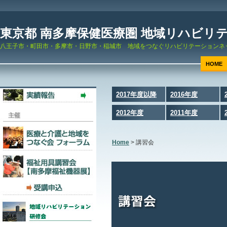
東京都 南多摩保健医療圏 地域リハビリ
八王子市・町田市・多摩市・日野市・稲城市 地域をつなぐリハビリテーションネ
HOME
2017年度以降
2016年度
2012年度
2011年度
Home
>
講習会