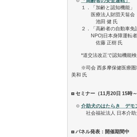
「高齢者の安全運転」
１．「加齢と認知機能」
医療法人財団天翁会 
池田 健 氏
２．「高齢者の自動車免
NPO)日本身障運転者
佐藤 正樹 氏
*道交法改正で認知機能検
※司会 西多摩保健医療圏地
美和 氏
セミナー（11月20日 15時～
介助犬のはたらき デモ
社会福祉法人 日本介助
パネル発表：開催期間中