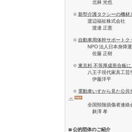
北林 光也
新型介護タクシーの機材
渡辺福祉株式会社
渡邊 正憲
自動車用体幹サポートク
NPO 法人日本身障運転
佐藤 正樹
東京杉 不等厚成形合板
八王子現代家具工芸
伊藤洋平
電動車いすから見た公共交
～
全国頸髄損傷者連絡
麸澤 孝
公的団体のご紹介