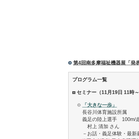
第4回南多摩福祉機器展「発
プログラム一覧
セミナー（11月19日 11時
「大きな一歩」
長谷川体育施設所属
義足の陸上選手 100m/
村上 清加 さん
－お話・義足体験・最新義