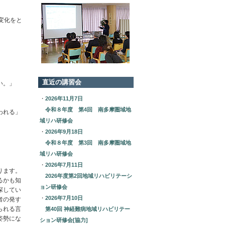
変化をと
直近の講習会
い。」
・
2026年11月7日
令和８年度 第4回 南多摩圏域地
われる」
域リハ研修会
・
2026年9月18日
令和８年度 第3回 南多摩圏域地
域リハ研修会
・
2026年7月11日
ります。
2026年度第2回地域リハビリテーシ
るかも知
ョン研修会
探してい
・
2026年7月10日
者の発す
られる言
第40回 神経難病地域リハビリテー
姿勢にな
ション研修会[協力]