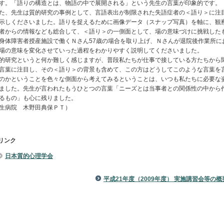
す。「語りの構造とは、物語の中で展開される」という先生の言葉が印象的です。
、先生は質的研究の事例として、言語表出が制限された失語症者の＜語り＞に注
示しくださいました。語りを捉えるために画像データ（スナップ写真）を軸に、観
者からの情報なども総合して、＜語り＞の一側面として、場の意味づけに挑戦した
身体障害者授産施設で働くＮさん57歳の場合を取り上げ、Ｎさんが退院後作業所に
場の意味を変化させていった過程をわかりやすく説明してくださいました。
研究というと何か難しく感じますが、普段私たちが仕事で接している方たちから
言葉に注目し、その＜語り＞の背景も含めて、この方はどうしてこのような言葉を
のかということを色々な側面から考えてみるということは、いつも私たちに必要な
ました。先生が言われたもうひとつの言葉「ニーズとは当事者との関係性の中から
るもの」も心に残りました。
生病院 木野田典保ＰＴ）
リンク
日本質的心理学会
平成21年度（2009年度） 実施講習会等の