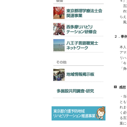
４）
言語
作業
らえ
風景
２．事
本人
アマ
リハ
「今
「身
感想
・当
とも
れま
く必
る言
葉に