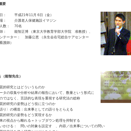
概要
日： 平成21年11月 6日（金）
場： 介護老人保健施設イマジン
人数： 70名
師： 能智正博 （東京大学教育学部大学院 准教授）、
ンテーター： 加藤公恵 （永生会在宅総合ケアセンター
看護師）
 （能智先生）
質的研究とはどういうものか
タの収集や分析や結果の報告において、数量という形式に
のではなく、言語的な表現を重視する研究法の総称
質的研究の姿勢はどう役に立つのか
り〉の構造：出来事としての語りをとらえる
質的研究の姿勢をどう実現するか
の視点から離れる＝トップダウン処理を抑制する
かける： 問いの対象を設定す 、内容／出来事についての問い