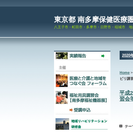
東京都 南多摩保健医療
八王子市・町田市・多摩市・日野市・稲城市 地
2020
Home
ビリ講習
平成
習会
テー