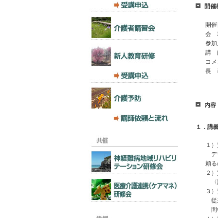
開催
開催
会 
参加
講 
コメ
長 
内容
１．講義
１）
デー
頼る
２）
〈語
３）
従来
問い