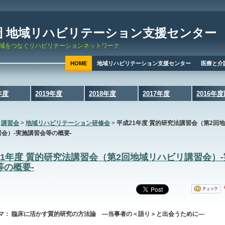
圏 地域リハビリテーション支援センター
域をつなぐリハビリテーションネットワーク
HOME
地域リハビリテーション支援センター
医療と介
年度
2019年度
2018年度
2017年度
2016年
>
講習会
>
地域リハビリテーション研修会
>
平成21年度 質的研究法講習会（第2回
会）-実施講習会等の概要-
21年度 質的研究法講習会（第2回地域リハビリ講習会）
等の概要-
マ： 臨床に活かす質的研究の方法論 ―当事者の＜語り＞と出会うために―