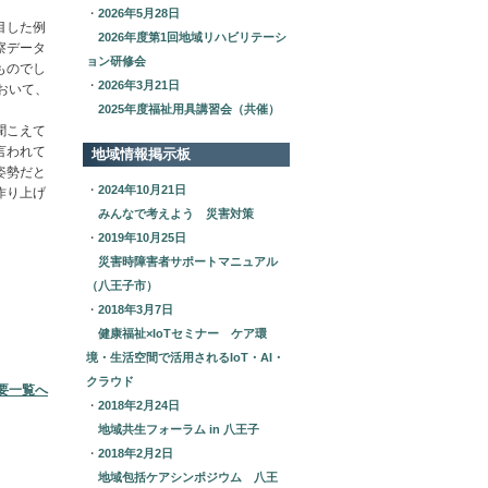
・
2026年5月28日
目した例
2026年度第1回地域リハビリテーシ
察データ
ョン研修会
ものでし
・
2026年3月21日
おいて、
2025年度福祉用具講習会（共催）
聞こえて
言われて
地域情報掲示板
姿勢だと
・
2024年10月21日
作り上げ
みんなで考えよう 災害対策
・
2019年10月25日
災害時障害者サポートマニュアル
（八王子市）
・
2018年3月7日
健康福祉×IoTセミナー ケア環
境・生活空間で活用されるIoT・AI・
クラウド
概要一覧へ
・
2018年2月24日
地域共生フォーラム in 八王子
・
2018年2月2日
地域包括ケアシンポジウム 八王