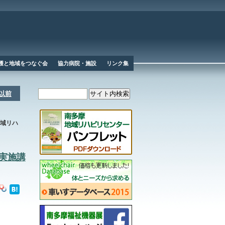
護と地域をつなぐ会
協力病院・施設
リンク集
度以前
地域リハ
-実施講