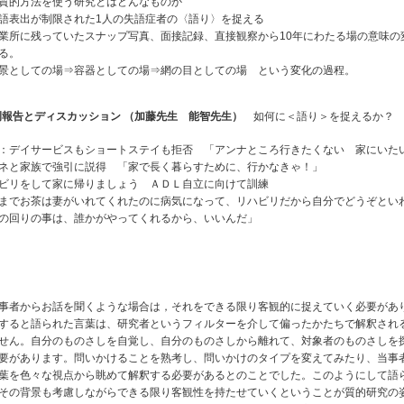
質的方法を使う研究とはどんなものか
表出が制限された1人の失語症者の〈語り〉を捉える
所に残っていたスナップ写真、面接記録、直接観察から10年にわたる場の意味の
る。
としての場⇒容器としての場⇒網の目としての場 という変化の過程。
例報告とディスカッション （加藤先生 能智先生）
如何に＜語り＞を捉えるか？
：デイサービスもショートステイも拒否 「アンナところ行きたくない 家にいた
ネと家族で強引に説得 「家で長く暮らすために、行かなきゃ！」
ビリをして家に帰りましょう ＡＤＬ自立に向けて訓練
までお茶は妻がいれてくれたのに病気になって、リハビリだから自分でどうぞとい
の回りの事は、誰かがやってくれるから、いいんだ」
事者からお話を聞くような場合は，それをできる限り客観的に捉えていく必要があ
すると語られた言葉は、研究者というフィルターを介して偏ったかたちで解釈され
せん。自分のものさしを自覚し、自分のものさしから離れて、対象者のものさしを
要があります。問いかけることを熟考し、問いかけのタイプを変えてみたり、当事
葉を色々な視点から眺めて解釈する必要があるとのことでした。このようにして語
その背景も考慮しながらできる限り客観性を持たせていくということが質的研究の