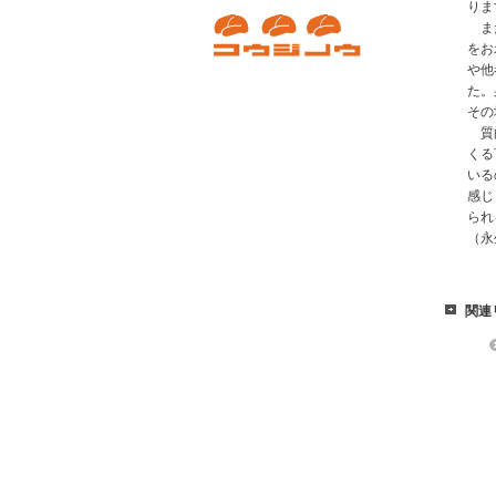
りま
また
をお
や他
た。
その
質的
くる
いる
感じ
られ
（永
関連