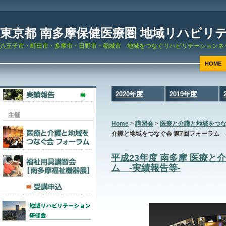
東京都 南多摩保健医療圏 地域リハビリ
八王子市・町田市・多摩市・日野市・稲城市 地域をつなぐリハビリテーションネ
HOME
2020年度
2019年度
Home
>
講習会
>
医療と介護と地域をつ
介護と地域をつなぐ会 第7回フォーラム 
平成23年度 南多摩 医療と
ム -実績報告等-