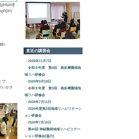
[HNA理
PDF)
講師）
直近の講習会
・
2026年11月7日
令和８年度 第4回 南多摩圏域地
域リハ研修会
とで、、
・
2026年9月18日
がいかさ
令和８年度 第3回 南多摩圏域地
域リハ研修会
・
2026年7月11日
2026年度第2回地域リハビリテーシ
ョン研修会
・
2026年7月10日
第40回 神経難病地域リハビリテー
ション研修会[協力]