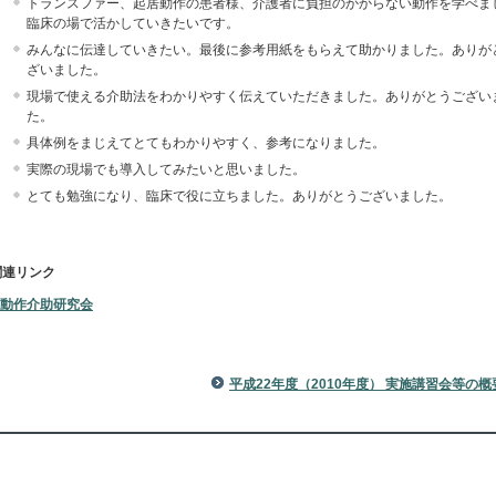
トランスファー、起居動作の患者様、介護者に負担のかからない動作を学べま
臨床の場で活かしていきたいです。
みんなに伝達していきたい。最後に参考用紙をもらえて助かりました。ありが
ざいました。
現場で使える介助法をわかりやすく伝えていただきました。ありがとうござい
た。
具体例をまじえてとてもわかりやすく、参考になりました。
実際の現場でも導入してみたいと思いました。
とても勉強になり、臨床で役に立ちました。ありがとうございました。
関連リンク
動作介助研究会
平成22年度（2010年度） 実施講習会等の