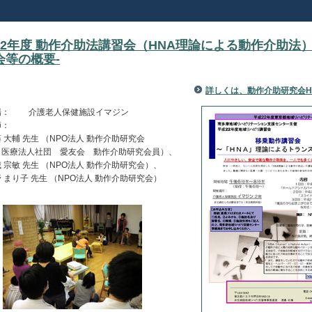
22年度 動作介助法講習会（HNA理論による動作介助法）
会等の概要-
詳しくは、動作介助研究会H
： 介護老人保健施設イマジン
：
輔 先生 （NPO法人 動作介助研究会
人社団 愛友会 動作介助研究会員）、
敏 先生 （NPO法人 動作介助研究会）、
り子 先生 （NPO法人 動作介助研究会）