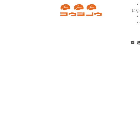
・「
にな
・「
・ケ