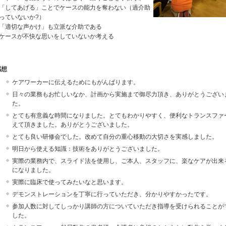
してあげる」ことでケースの能力を奪わない（過介助
っていないか?）
適切な声かけ」も立派な介助である
ースが不快な思いをしていないか考える
感想
ケアワーカーに伝えるためにもがんばります。
日々の業務もお忙しいなか、計画から実施まで御尽力頂き、ありがとうござい
た。
とても有意義な時間になりました。とてもわかりやすく、便利なトランスファ
えて頂きました。ありがとうございました。
とても良い研修会でした。改めて自分の重心移動の大切さを実感しました。
明日から使える知識：技術をありがとうございました。
実際の業務内で、スライド法を使用し、ご本人、スタッフに、楽なケアが出来
になりました。
実際に臨床で使ってみたいなと思います。
デモンストレーションを丁寧に行っていただき、分かりやすかったです。
参加人数に対してしっかり講師の方についていただき指導を受けられることが
した。