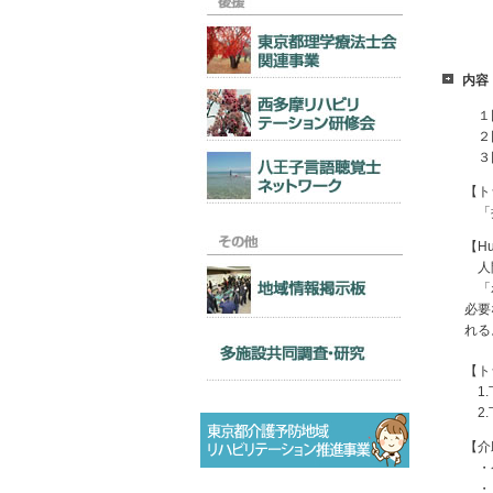
内容
１回
２回
３回
【ト
「持
【Hu
人間
「わ
必要
れる
【ト
1.
2.
【介
・ケ
・「