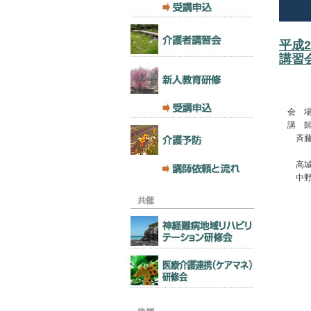
平成
講習
会 場
講 師
斉藤 大
医療法
高城 宗
中野 ま