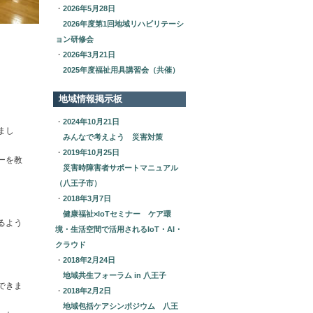
・
2026年5月28日
2026年度第1回地域リハビリテーシ
ョン研修会
・
2026年3月21日
2025年度福祉用具講習会（共催）
地域情報掲示板
・
2024年10月21日
まし
みんなで考えよう 災害対策
・
2019年10月25日
ーを教
災害時障害者サポートマニュアル
（八王子市）
・
2018年3月7日
健康福祉×IoTセミナー ケア環
るよう
境・生活空間で活用されるIoT・AI・
クラウド
・
2018年2月24日
地域共生フォーラム in 八王子
できま
・
2018年2月2日
地域包括ケアシンポジウム 八王