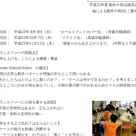
平成22年度 動作介助法講習会
論による動作介助法] ご案内(
目： 平成22年 9月 9日（木） 「ホールドアンドカバー法」（斉藤大輔講師）
目： 平成22年10月 7日（木） 「スライド法」（高城宗敏講師）
目： 平成22年11月11日（木） 「寝返りから起き上がりまで」（中野まり子
ランスファーの問題点】
ち上げる」ことによる腰痛・事故
man Natural Action の概念】
の正常な動作パターンが理論の中心として用いられる。
たしたちはどのように動くのか？」⇒「ケースは何ができるのか？」を考えるこ
なところにのみ介助を加えていく。介助が最小限で行われるためケースの残存能力
。
ランスファーに介助を要する原因】
下肢の支持性はあるが、立ち上がれない
下肢・体幹の支持性が無い
助をする上で忘れてはならないこと】
ースの能力を的確に判断する
ケースを動かす」のではなく「動くことを手伝う」