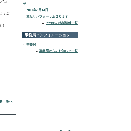
した。
子
・
2017年8月14日
とうご
運転リハフォーラム２０１７
→
その他の地域情報一覧
まし
事務局インフォメーション
・
事務局
→
事務局からのお知らせ一覧
概要一覧へ