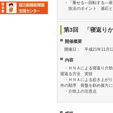
・「乗せる―回転する―座
技法のポイント 適応と
第3回 「寝返り
開催概要
開催日： 平成21年11月1
内容
・ＨＮＡによる寝返り介助
寝返る方法 実技
・ＨＮＡによる起き上がり
作の順序 骨盤を斜め後方に
・介助上の注意点