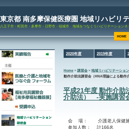
東京都 南多摩保健医療圏 地域リハビリ
八王子市・町田市・多摩市・日野市・稲城市 地域をつなぐリハビリテーションネ
HOME
2020年度
2019年度
Home
>
講習会
>
地域リハビリテーショ
動作介助法講習会（HNA理論による動作介
平成21年度 動作介
介助法） -実施講習
会 場： 介護老人保健施
参加人数： 計166名