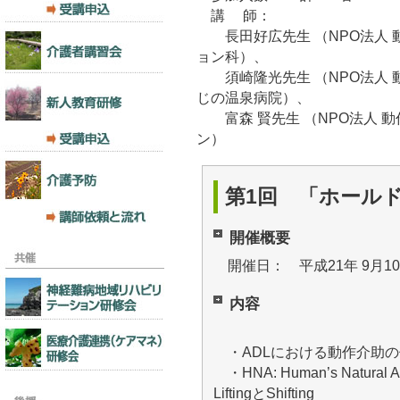
講 師：
長田好広先生 （NPO法人 
ョン科）、
須崎隆光先生 （NPO法人 
じの温泉病院）、
富森 賢先生 （NPO法人 
ン）
第1回 「ホール
開催概要
開催日： 平成21年 9月1
内容
・ADLにおける動作介助の
・HNA: Human’s Natural
LiftingとShifting