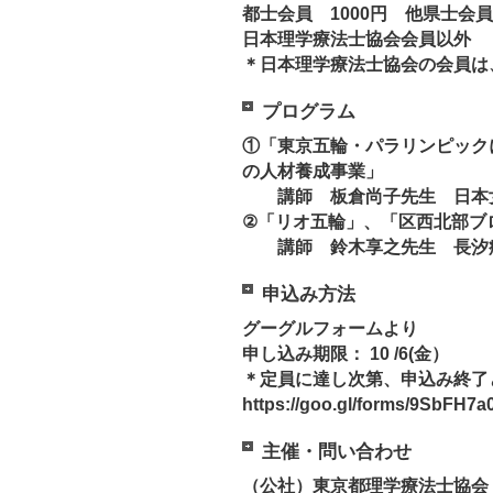
都士会員 1000円 他県士会員
日本理学療法士協会会員以外 3
＊日本理学療法士協会の会員は
プログラム
①「東京五輪・パラリンピック
の人材養成事業」
講師 板倉尚子先生 日本
②「リオ五輪」、「区西北部ブ
講師 鈴木享之先生 長汐
申込み方法
グーグルフォームより
申し込み期限： 10 /6(金）
＊定員に達し次第、申込み終了
https://goo.gl/forms/9SbFH7
主催・問い合わせ
（公社）東京都理学療法士協会