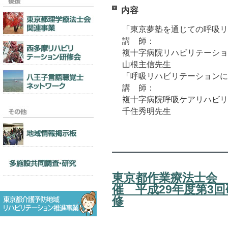
内容
「東京夢塾を通じての呼吸リ
講 師：
複十字病院リハビリテーショ
山根主信先生
「呼吸リハビリテーションに
講 師：
複十字病院呼吸ケアリハビリ
千住秀明先生
東京都作業療法士会
催 平成29年度第3
修