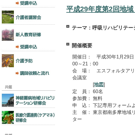
平成29年度第2回地
テーマ：呼吸リハビリテー
開催概要
開催日： 平成30年1月29日
00～21：00
会 場： エスフォルタアリ
会議室
[
地図
]
定 員： 60名
参加費： 無料
申 込： 下記専用フォーム
主 催： 東京都南多摩地域
ター