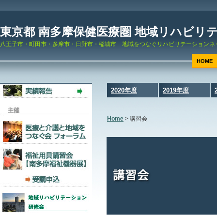
東京都 南多摩保健医療圏 地域リハビリ
八王子市・町田市・多摩市・日野市・稲城市 地域をつなぐリハビリテーションネ
HOME
2020年度
2019年度
Home
>
講習会