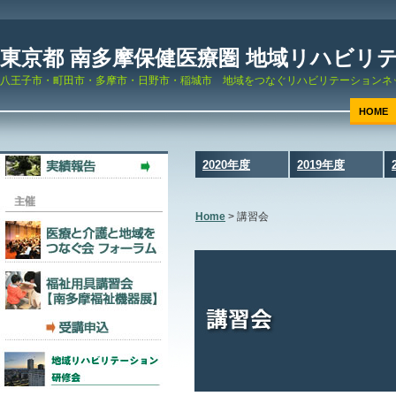
東京都 南多摩保健医療圏 地域リハビリ
八王子市・町田市・多摩市・日野市・稲城市 地域をつなぐリハビリテーションネ
HOME
2020年度
2019年度
Home
>
講習会