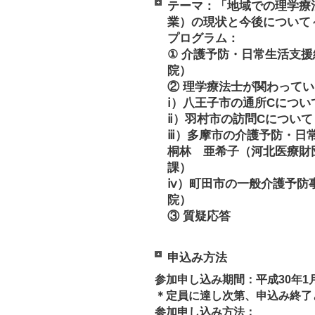
テーマ：「地域での理学療
業）の現状と今後について
プログラム：
① 介護予防・日常生活支
院）
② 理学療法士が関わって
ⅰ）八王子市の通所Cについ
ⅱ）羽村市の訪問Cについて
ⅲ）多摩市の介護予防・日
桐林 亜希子（河北医療財
課）
ⅳ）町田市の一般介護予防
院）
③ 質疑応答
申込み方法
参加申し込み期間：平成30年1月
＊定員に達し次第、申込み終了
参加申し込み方法：