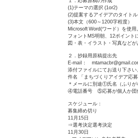
１．応募原稿の作成
(1)テーマの選択 (1or2)
(2)提案するアイデアのタイトル
(3)本文（600～1200字程度）
Microsoft Word(ワード）を使
フォントMS明朝、12ポイント
図・表・イラスト・写真などが
２．抄録用原稿提出先
E-mail： mtamacbr@gmail
添付ファイルにてお送り下さい
件名 「まちづくりアイデア応
＊メールに別途①氏名（ふり
④電話番号 ⑤応募が個人か団
スケジュール：
募集締め切り
11月15日
⇒選考決定選考決定
11月30日