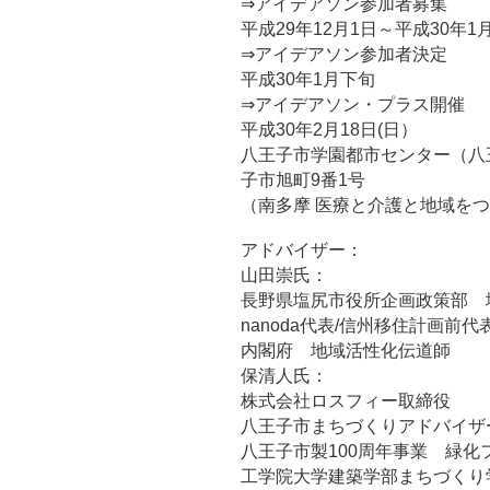
⇒アイデアソン参加者募集
平成29年12月1日～平成30年1月
⇒アイデアソン参加者決定
平成30年1月下旬
⇒アイデアソン・プラス開催
平成30年2月18日(日）
八王子市学園都市センター（八
子市旭町9番1号
（南多摩 医療と介護と地域をつ
アドバイザー：
山田崇氏：
長野県塩尻市役所企画政策部 
nanoda代表/信州移住計画前代
内閣府 地域活性化伝道師
保清人氏：
株式会社ロスフィー取締役
八王子市まちづくりアドバイザ
八王子市製100周年事業 緑化
工学院大学建築学部まちづくり