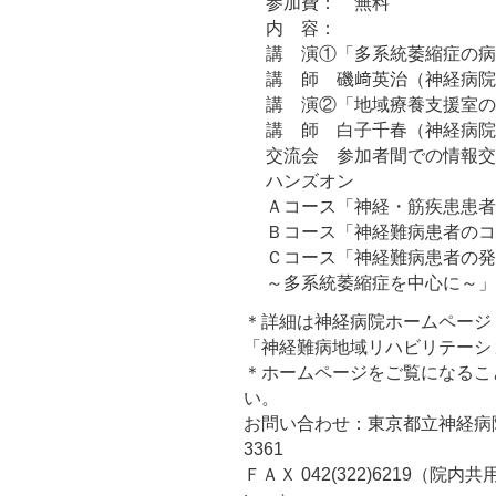
参加費： 無料
内 容：
講 演①「多系統萎縮症の病
講 師 磯﨑英治（神経病院
講 演②「地域療養支援室の
講 師 白子千春（神経病院
交流会 参加者間での情報交
ハンズオン
Ａコース「神経・筋疾患患者
Ｂコース「神経難病患者のコ
Ｃコース「神経難病患者の発
～多系統萎縮症を中心に～」
＊詳細は神経病院ホームページ
「神経難病地域リハビリテーシ
＊ホームページをご覧になるこ
い。
お問い合わせ：東京都立神経病院リハ
3361
ＦＡＸ 042(322)6219（