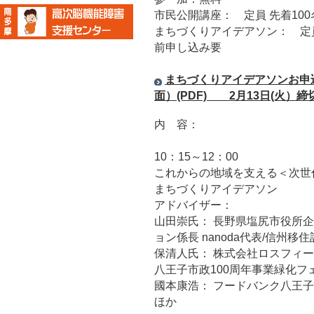
市民公開講座： 定員 先着100
まちづくりアイデアソン： 定員
前申し込み要
まちづくりアイデアソンお申
面）(PDF) 2月13日(火）締
内 容：
10：15～12：00
これからの地域を支える＜次世
まちづくりアイデアソン
アドバイザー：
山田崇氏： 長野県塩尻市役所
ョン係長 nanoda代表/信州
保清人氏： 株式会社ロスフィ
八王子市政100周年事業緑化フ
國本康浩： フードバンク八王
ほか