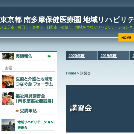
東京都 南多摩保健医療圏 地域リハビリ
八王子市・町田市・多摩市・日野市・稲城市 地域をつなぐリハビリテーションネ
HOME
2020年度
2019年度
Home
>
講習会