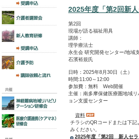
2025年度「第2回
第2回
現場が語る福祉用具
講師：
理学療法士
永生会 研究開発センター/地域
石濱裕規氏
日時：2025年8月30日（土）
時間:11:00～12:00
参加費：無料 Web開催
主催：南多摩保健医療圏地域リ
ョン支援センター
資料
チラシのQRコードまたは下記
みください。
2025年度「第2回 新人