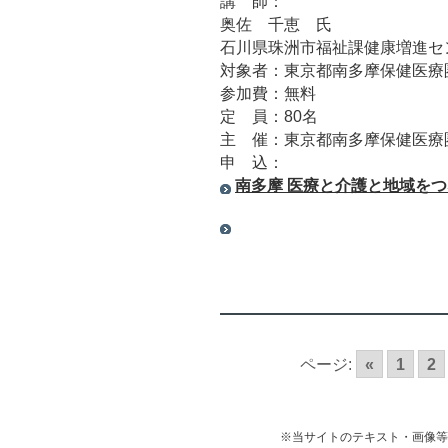
講 師：
奥佐 千恵 氏
石川県珠洲市福祉課健康増進セ
対象者：東京都南多摩保健医療
参加費：無料
定 員：80名
主 催：東京都南多摩保健医療
申 込：
南多摩 医療と介護と地域をつ
ページ:
«
1
2
※当サイトのテキスト・画像等