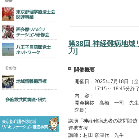
第38回 神経難病地
力]
開催概要
開催日：2025年7月18日（
17:15～ 18:45分終
内 容：
開会挨拶 髙橋 一司 先
院長）
講演「神経難病患者の訪問診療
連携支援」
講師：村田 奈津代 先生