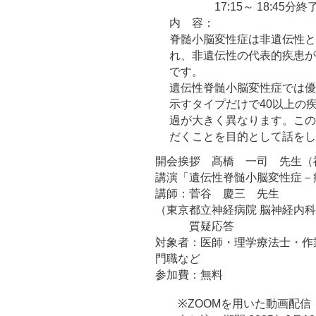
17:15～ 18:45分終
内 容：
脊髄小脳変性症は非遺伝性と
れ、非遺伝性の代表的疾患が
です。
遺伝性脊髄小脳変性症では優
示すタイプだけで40以上の
過が大きく異なります。この
だくことを目的として話をし
開会挨拶 髙橋 一司 先生（
講演「遺伝性脊髄小脳変性症－
講師：菅谷 慶三 先生
（東京都立神経病院 脳神経内科
質疑応答
対象者：医師・理学療法士・作
門職など
参加費：無料
※ZOOMを用いた動画配信