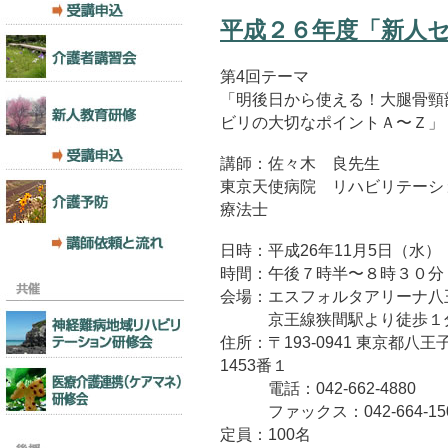
平成２６年度「新人セ
第4回テーマ
「明後日から使える！大腿骨頸
ビリの大切なポイントＡ〜Ｚ」
講師：佐々木 良先生
東京天使病院 リハビリテーシ
療法士
日時：平成26年11月5日（水）
時間：午後７時半〜８時３０分
会場：エスフォルタアリーナ八
京王線狭間駅より徒歩１
住所：〒193-0941 東京都八
1453番１
電話：042-662-4880
ファックス：042-664-15
定員：100名