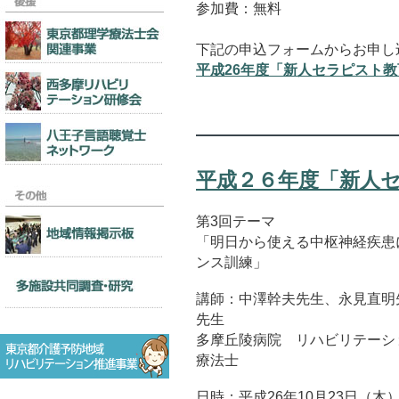
参加費：無料
下記の申込フォームからお申し
平成26年度「新人セラピスト
平成２６年度「新人セ
第3回テーマ
「明日から使える中枢神経疾患
ンス訓練」
講師：中澤幹夫先生、永見直明
先生
多摩丘陵病院 リハビリテーシ
療法士
日時：平成26年10月23日（木