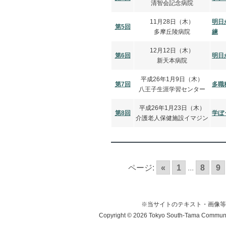
清智会記念病院
11月28日（木）
明日
第5回
多摩丘陵病院
練
12月12日（木）
第6回
明日
新天本病院
平成26年1月9日（木）
第7回
多職
八王子生涯学習センター
平成26年1月23日（木）
第8回
学ぼ
介護老人保健施設イマジン
ページ:
«
1
...
8
9
※当サイトのテキスト・画像等
Copyright © 2026 Tokyo South-Tama Community