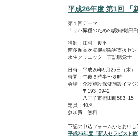
平成26年度 第1回 
第１回テーマ
「リハ職種のための認知機評評
講師：江村 俊平
南多摩高次脳機能障害支援セン
永生クリニック 言語聴覚士
日時：平成26年9月25日（木）
時間；午後６時半〜８時
会場：介護施設保健施設イマジ
〒193−0942
八王子市椚田町583−15
定員：40名
参加費：無料
下記の申込フォームからお申し
平成26年度「新人セラピスト