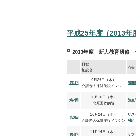
平成25年度（2013
2013年度 新人教育研修
日程
内容
施設名
9月26日（木）
第1回
肩関
介護老人保健施設イマジン
10月10日（木）
第2回
脳血
北原国際病院
10月24日（木）
リス
第3回
介護老人保健施設イマジン
対応
11月14日（木）
第4回
ケア